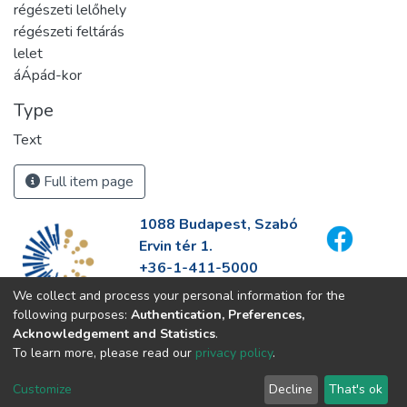
régészeti lelőhely
régészeti feltárás
lelet
áÁpád-kor
Type
Text
Full item page
1088 Budapest, Szabó
Ervin tér 1.
+36-1-411-5000
info@fszek.hu
We collect and process your personal information for the
https://fszek.hu
following purposes:
Authentication, Preferences,
Acknowledgement and Statistics
.
To learn more, please read our
privacy policy
.
Customize
Decline
That's ok