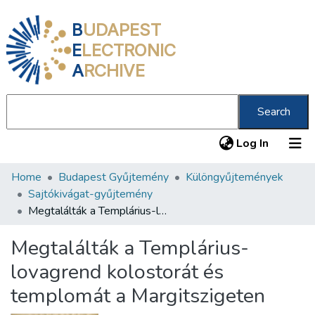
B
UDAPEST
E
LECTRONIC
A
RCHIVE
Search
(current
Log In
Home
Budapest Gyűjtemény
Különgyűjtemények
Communities & Collections
Sajtókivágat-gyűjtemény
All of DSpace
Megtalálták a Templárius-lovagrend kolostorát és templomát a Margitszigeten
Statistics
Megtalálták a Templárius-
About us
lovagrend kolostorát és
templomát a Margitszigeten