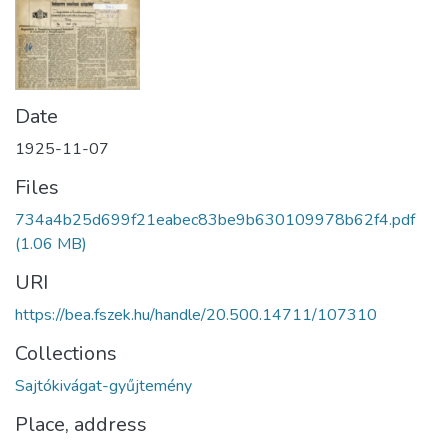
Date
1925-11-07
Files
734a4b25d699f21eabec83be9b630109978b62f4.pdf
(1.06 MB)
URI
https://bea.fszek.hu/handle/20.500.14711/107310
Collections
Sajtókivágat-gyűjtemény
Place, address