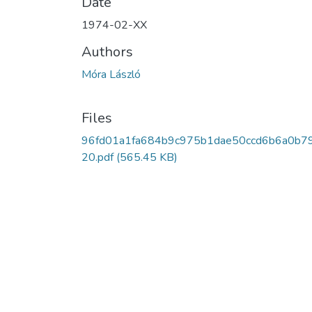
Date
1974-02-XX
Authors
Móra László
Files
96fd01a1fa684b9c975b1dae50ccd6b6a0b7
20.pdf
(565.45 KB)