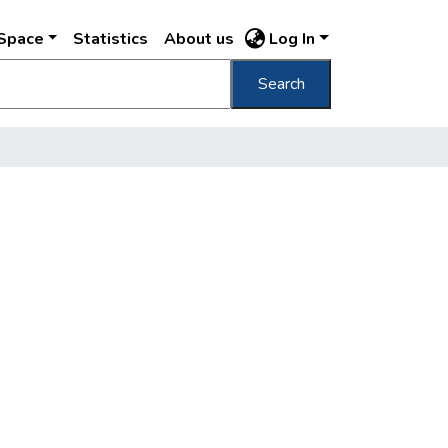
DSpace
Statistics
About us
Log In
Search