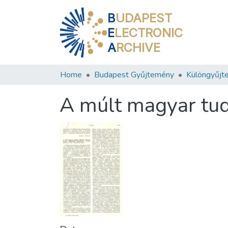
B
UDAPEST
E
LECTRONIC
A
RCHIVE
Home
Budapest Gyűjtemény
Különgyűjt
A múlt magyar tu