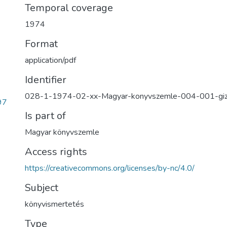
Temporal coverage
1974
Format
application/pdf
Identifier
028-1-1974-02-xx-Magyar-konyvszemle-004-001-gi
97
Is part of
Magyar könyvszemle
Access rights
https://creativecommons.org/licenses/by-nc/4.0/
Subject
könyvismertetés
Type