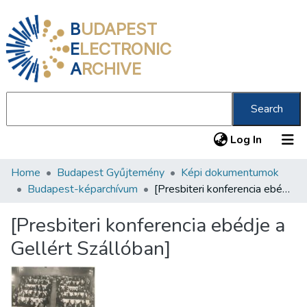
B
UDAPEST
E
LECTRONIC
A
RCHIVE
Search
(current
Log In
Home
Budapest Gyűjtemény
Képi dokumentumok
Communities & Collections
Budapest-képarchívum
[Presbiteri konferencia ebédje a Gellért Szállóban]
All of DSpace
[Presbiteri konferencia ebédje a
Statistics
Gellért Szállóban]
About us