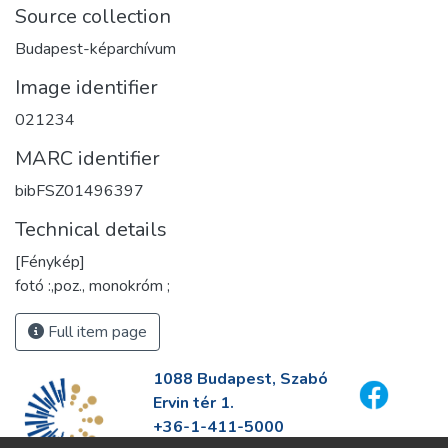
Source collection
Budapest-képarchívum
Image identifier
021234
MARC identifier
bibFSZ01496397
Technical details
[Fénykép]
fotó :,poz., monokróm ;
Full item page
1088 Budapest, Szabó
Ervin tér 1.
+36-1-411-5000