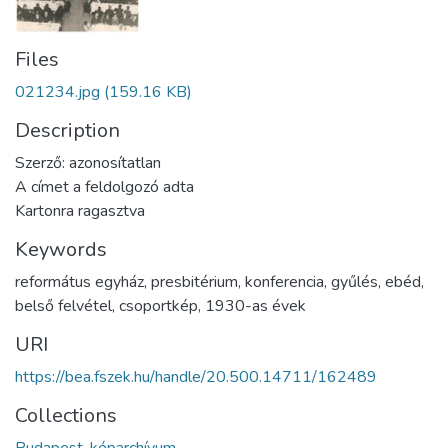
Files
021234.jpg
(159.16 KB)
Description
Szerző: azonosítatlan
A címet a feldolgozó adta
Kartonra ragasztva
Keywords
református egyház
,
presbitérium
,
konferencia
,
gyűlés
,
ebéd
,
belső felvétel
,
csoportkép
,
1930-as évek
URI
https://bea.fszek.hu/handle/20.500.14711/162489
Collections
Budapest-képarchívum