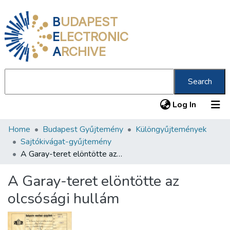
B
UDAPEST
E
LECTRONIC
A
RCHIVE
Search
(current
Log In
Home
Budapest Gyűjtemény
Különgyűjtemények
Communities & Collections
Sajtókivágat-gyűjtemény
All of DSpace
A Garay-teret elöntötte az olcsósági hullám
Statistics
A Garay-teret elöntötte az
About us
olcsósági hullám