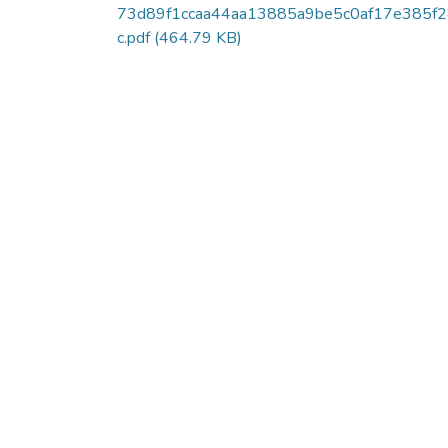
73d89f1ccaa44aa13885a9be5c0af17e385f
c.pdf
(464.79 KB)