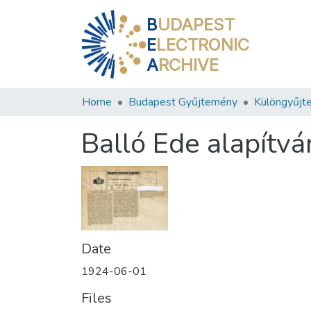
B
UDAPEST
E
LECTRONIC
A
RCHIVE
Home
Budapest Gyűjtemény
Különgyűjt
Balló Ede alapítv
Date
1924-06-01
Files