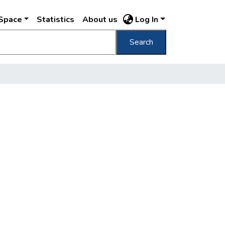
DSpace
Statistics
About us
Log In
Search