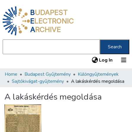
B
UDAPEST
E
LECTRONIC
A
RCHIVE
Search
(current
Log In
Home
Budapest Gyűjtemény
Különgyűjtemények
Communities & Collections
Sajtókivágat-gyűjtemény
A lakáskérdés megoldása
All of DSpace
A lakáskérdés megoldása
Statistics
About us