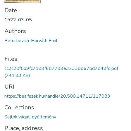
Date
1922-03-05
Authors
Petrichevich-Horváth Emil
Files
cc2c20f5b9fc7189f687799e32338867bd7848fd.pdf
(741.83 KB)
URI
https://bea.fszek.hu/handle/20.500.14711/117083
Collections
Sajtókivágat-gyűjtemény
Place, address