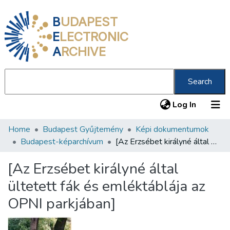
B
UDAPEST
E
LECTRONIC
A
RCHIVE
Search
(current
Log In
Home
Budapest Gyűjtemény
Képi dokumentumok
Communities & Collections
Budapest-képarchívum
[Az Erzsébet királyné által ültetett fák és emléktáblája az OPNI parkjában]
All of DSpace
[Az Erzsébet királyné által
Statistics
ültetett fák és emléktáblája az
About us
OPNI parkjában]