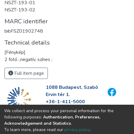
NSZT-193-01
NSZT-193-02
MARC identifier
bibFSZ01902748
Technical details
[Fénykép]
2 fotó :,negatív, színes ;
Full item page
1088 Budapest, Szabó
Ervin tér 1.
+36-1-411-5000
info@fszek.hu
We collect and process your personal information for the
https://fszek.hu
following purposes:
Authentication, Preferences,
Acknowledgement and Statistics
.
To learn more, please read our
privacy policy
.