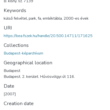
B. kisny. sz. 7139
Keywords
külső felvétel
,
park
,
fa
,
emléktábla
,
2000-es évek
URI
https://bea.fszek.hu/handle/20.500.14711/171625
Collections
Budapest-képarchívum
Geographical location
Budapest
Budapest. 2. kerület. Hűvösvölgyi út 116.
Date
[2007]
Creation date