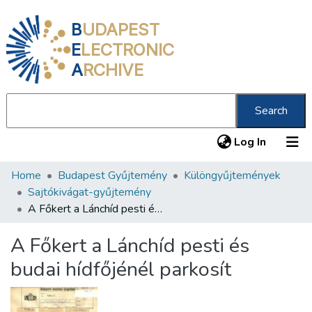
B
UDAPEST
E
LECTRONIC
A
RCHIVE
Search
(current
Log In
Home
Budapest Gyűjtemény
Különgyűjtemények
Communities & Collections
Sajtókivágat-gyűjtemény
All of DSpace
A Főkert a Lánchíd pesti és budai hídfőjénél parkosít
Statistics
A Főkert a Lánchíd pesti és
About us
budai hídfőjénél parkosít