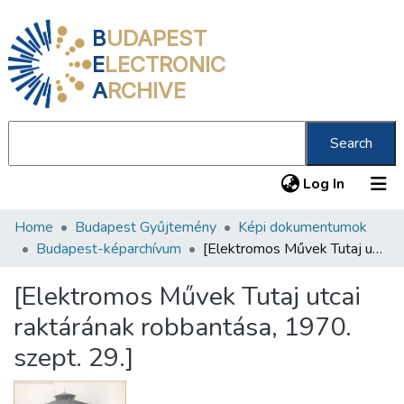
B
UDAPEST
E
LECTRONIC
A
RCHIVE
Search
(current
Log In
Home
Budapest Gyűjtemény
Képi dokumentumok
Communities & Collections
Budapest-képarchívum
[Elektromos Művek Tutaj utcai raktárának robbantása, 1970. szept. 29.]
All of DSpace
[Elektromos Művek Tutaj utcai
Statistics
raktárának robbantása, 1970.
About us
szept. 29.]