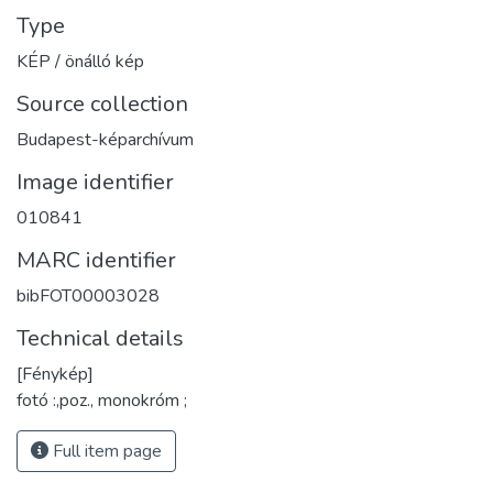
Type
KÉP / önálló kép
Source collection
Budapest-képarchívum
Image identifier
010841
MARC identifier
bibFOT00003028
Technical details
[Fénykép]
fotó :,poz., monokróm ;
Full item page