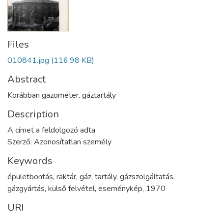
Files
010841.jpg
(116.98 KB)
Abstract
Korábban gazométer, gáztartály
Description
A címet a feldolgozó adta
Szerző: Azonosítatlan személy
Keywords
épületbontás
,
raktár
,
gáz
,
tartály
,
gázszolgáltatás
,
gázgyártás
,
külső felvétel
,
eseménykép
,
1970
URI