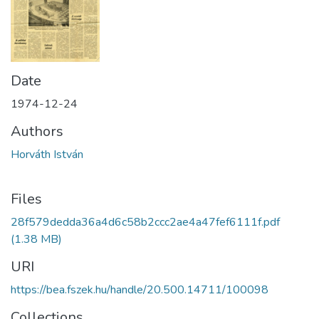
Date
1974-12-24
Authors
Horváth István
Files
28f579dedda36a4d6c58b2ccc2ae4a47fef6111f.pdf
(1.38 MB)
URI
https://bea.fszek.hu/handle/20.500.14711/100098
Collections