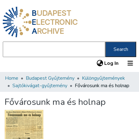
B
UDAPEST
E
LECTRONIC
A
RCHIVE
Search
(current
Log In
Home
Budapest Gyűjtemény
Különgyűjtemények
Communities & Collections
Sajtókivágat-gyűjtemény
Fővárosunk ma és holnap
All of DSpace
Fővárosunk ma és holnap
Statistics
About us