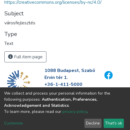
https://creativecommons.org/licenses/by-nc/4.0/
Subject
városfejlesztés
Type
Text
Full item page
1088 Budapest, Szabó
Ervin tér 1.
+36-1-411-5000
info@fszek.hu
We collect and process your personal information for the
https://fszek.hu
following purposes:
Authentication, Preferences,
Acknowledgement and Statistics
.
To learn more, please read our
privacy policy
.
Customize
Decline
That's ok