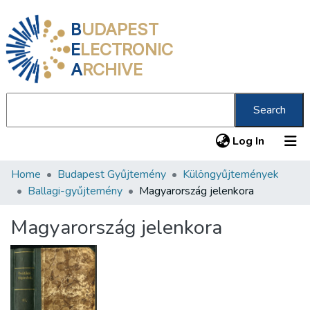
B
UDAPEST
E
LECTRONIC
A
RCHIVE
Search
(current
Log In
Home
Budapest Gyűjtemény
Különgyűjtemények
Communities & Collections
Ballagi-gyűjtemény
Magyarország jelenkora
All of DSpace
Magyarország jelenkora
Statistics
About us