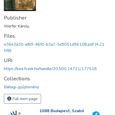
Publisher
Werfer Károly,
Files
e36e3a30-afb9-46f0-b3a7-5c8051d96108.pdf
(4.21
MB)
URI
https://bea.fszek.hu/handle/20.500.14711/177518
Collections
Ballagi-gyűjtemény
Full item page
1088 Budapest, Szabó