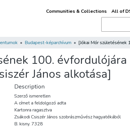
Communities & Collections
All of 
mentumok
Budapest-képarchívum
sének 100. évfordulójára 
siszér János alkotása]
Description
Szerző ismeretlen
A címet a feldolgozó adta
Kartonra ragasztva
Zsákodi Csiszér János szobrászművész hagyatékából
B. kisny. 7328