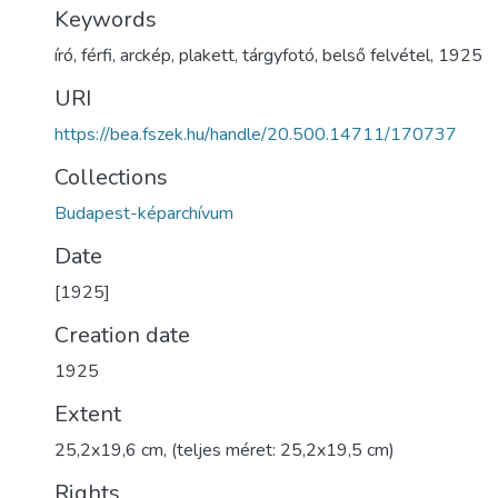
Keywords
író
,
férfi
,
arckép
,
plakett
,
tárgyfotó
,
belső felvétel
,
1925
URI
https://bea.fszek.hu/handle/20.500.14711/170737
Collections
Budapest-képarchívum
Date
[1925]
Creation date
1925
Extent
25,2x19,6 cm, (teljes méret: 25,2x19,5 cm)
Rights