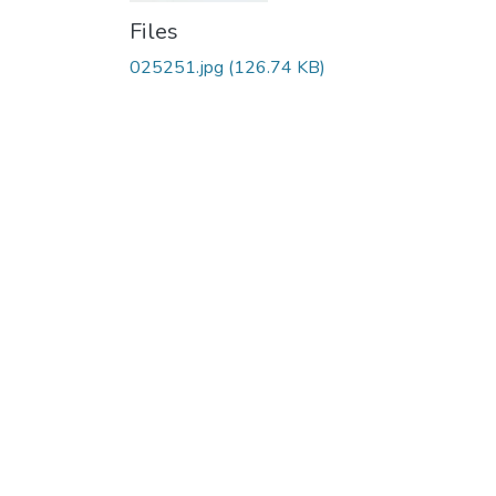
Files
025251.jpg
(126.74 KB)