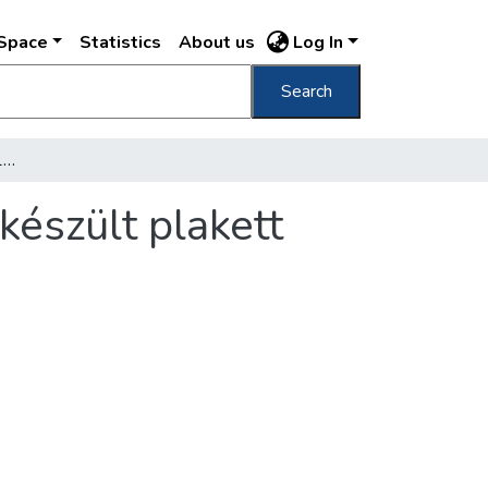
DSpace
Statistics
About us
Log In
Search
[Jókai Mór születésének 100. évfordulójára készült plakett mintája, Zsákodi Csiszér János alkotása]
készült plakett