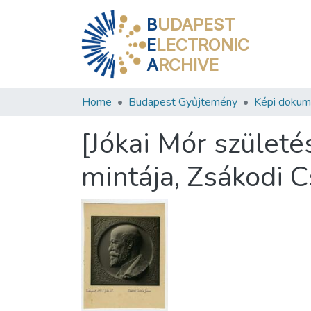
B
UDAPEST
E
LECTRONIC
A
RCHIVE
Home
Budapest Gyűjtemény
Képi doku
[Jókai Mór születé
mintája, Zsákodi C