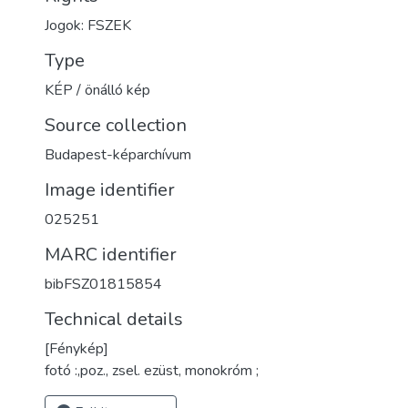
Jogok: FSZEK
Type
KÉP / önálló kép
Source collection
Budapest-képarchívum
Image identifier
025251
MARC identifier
bibFSZ01815854
Technical details
[Fénykép]
fotó :,poz., zsel. ezüst, monokróm ;