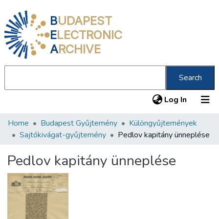
B
UDAPEST
E
LECTRONIC
A
RCHIVE
Search
(current
Log In
Home
Budapest Gyűjtemény
Különgyűjtemények
Communities & Collections
Sajtókivágat-gyűjtemény
Pedlov kapitány ünneplése
All of DSpace
Pedlov kapitány ünneplése
Statistics
About us