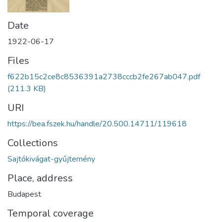
Date
1922-06-17
Files
f622b15c2ce8c8536391a2738cccb2fe267ab047.pdf
(211.3 KB)
URI
https://bea.fszek.hu/handle/20.500.14711/119618
Collections
Sajtókivágat-gyűjtemény
Place, address
Budapest
Temporal coverage