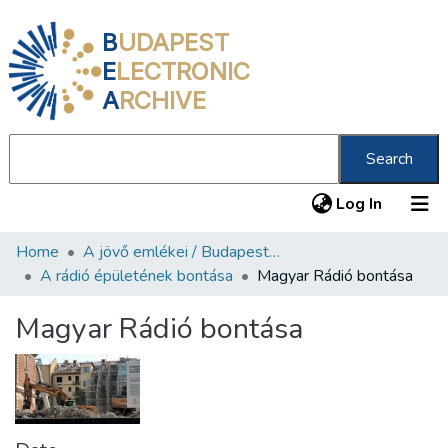
B
UDAPEST
E
LECTRONIC
A
RCHIVE
Search
(current
Log In
Home
A jövő emlékei / Budapest ma
Communities & Collections
A rádió épületének bontása
Magyar Rádió bontása
All of DSpace
Magyar Rádió bontása
Statistics
About us