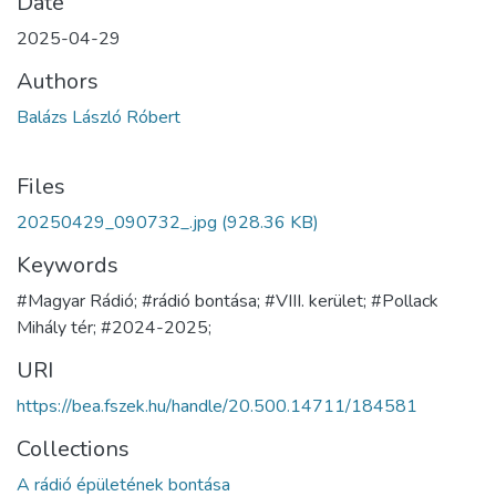
Date
2025-04-29
Authors
Balázs László Róbert
Files
20250429_090732_.jpg
(928.36 KB)
Keywords
#Magyar Rádió; #rádió bontása; #VIII. kerület; #Pollack
Mihály tér; #2024-2025;
URI
https://bea.fszek.hu/handle/20.500.14711/184581
Collections
A rádió épületének bontása