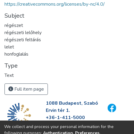
https://creativecommons.org/licenses/by-nc/4.0/
Subject
régészet
régészeti lelőhely
régészeti feltárás
lelet
honfoglalás
Type
Text
Full item page
1088 Budapest, Szabó
Ervin tér 1.
+36-1-411-5000
info@fszek.hu
We collect and process your personal information for the
https://fszek.hu
following purposes:
Authentication, Preferences,