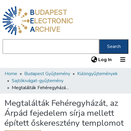
B
UDAPEST
E
LECTRONIC
A
RCHIVE
Search
(current
Log In
Home
Budapest Gyűjtemény
Különgyűjtemények
Communities & Collections
Sajtókivágat-gyűjtemény
All of DSpace
Megtalálták Fehéregyházát, az Árpád fejedelem sírja mellett épített őskeresztény templomot
Statistics
Megtalálták Fehéregyházát, az
About us
Árpád fejedelem sírja mellett
épített őskeresztény templomot