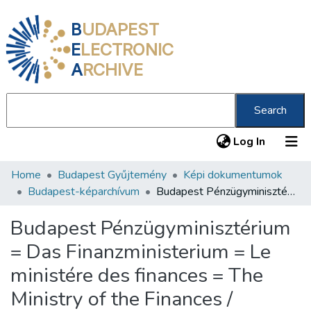
B
UDAPEST
E
LECTRONIC
A
RCHIVE
Search
(current
Log In
Home
Budapest Gyűjtemény
Képi dokumentumok
Communities & Collections
Budapest-képarchívum
Budapest Pénzügyminisztérium = Das Finanzministerium = Le ministére des finances = The Ministry of the Finances /
All of DSpace
Budapest Pénzügyminisztérium
Statistics
= Das Finanzministerium = Le
About us
ministére des finances = The
Ministry of the Finances /