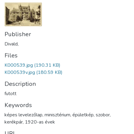
Publisher
Divald,
Files
K000539.jpg
(190.31 KB)
K000539v.jpg
(180.59 KB)
Description
futott
Keywords
képes levelezőlap
,
minisztérium
,
épületkép
,
szobor
,
kerékpár
,
1920-as évek
URI