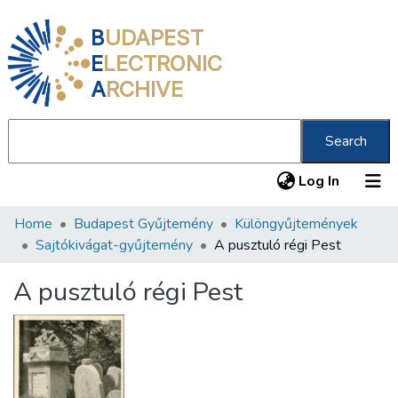
B
UDAPEST
E
LECTRONIC
A
RCHIVE
Search
(current
Log In
Home
Budapest Gyűjtemény
Különgyűjtemények
Communities & Collections
Sajtókivágat-gyűjtemény
A pusztuló régi Pest
All of DSpace
A pusztuló régi Pest
Statistics
About us