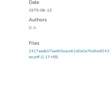
Date
1975-06-13
Authors
D. A.
Files
2427aadb07aa4b5eace61d0a0a76a9edf243
ee.pdf
(1.13 MB)