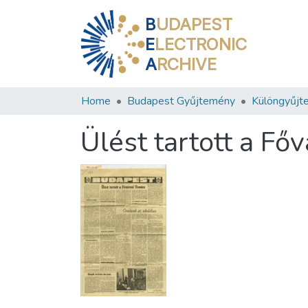
B
UDAPEST
E
LECTRONIC
A
RCHIVE
Home
Budapest Gyűjtemény
Különgyűjt
Ülést tartott a Fő