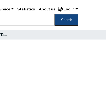
DSpace
Statistics
About us
Log In
Search
Ülést tartott a Fővárosi Tanács