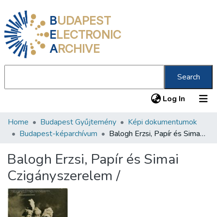
B
UDAPEST
E
LECTRONIC
A
RCHIVE
Search
(current
Log In
Home
Budapest Gyűjtemény
Képi dokumentumok
Communities & Collections
Budapest-képarchívum
Balogh Erzsi, Papír és Simai Czigányszerelem /
All of DSpace
Balogh Erzsi, Papír és Simai
Statistics
Czigányszerelem /
About us