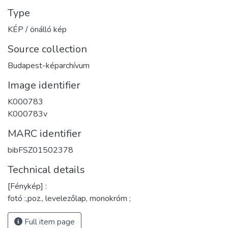
Type
KÉP / önálló kép
Source collection
Budapest-képarchívum
Image identifier
K000783
K000783v
MARC identifier
bibFSZ01502378
Technical details
[Fénykép] :
fotó :,poz., levelezőlap, monokróm ;
Full item page