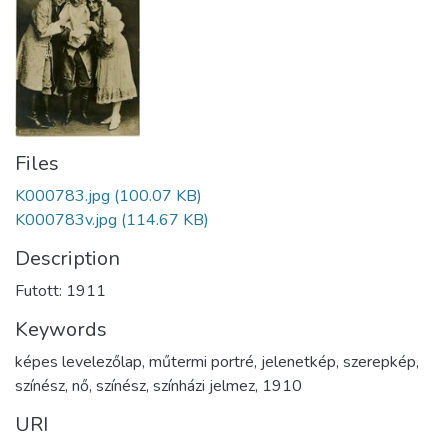
Files
K000783.jpg
(100.07 KB)
K000783v.jpg
(114.67 KB)
Description
Futott: 1911
Keywords
képes levelezőlap
,
műtermi portré
,
jelenetkép
,
szerepkép
,
színész
,
nő
,
színész
,
színházi jelmez
,
1910
URI