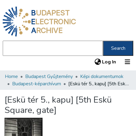
B
UDAPEST
E
LECTRONIC
A
RCHIVE
Search
(current
Log In
Home
Budapest Gyűjtemény
Képi dokumentumok
Communities & Collections
Budapest-képarchívum
[Eskü tér 5., kapu] [5th Eskü Square, gate]
All of DSpace
[Eskü tér 5., kapu] [5th Eskü
Statistics
Square, gate]
About us