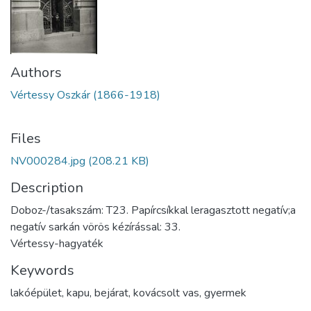
Authors
Vértessy Oszkár (1866-1918)
Files
NV000284.jpg
(208.21 KB)
Description
Doboz-/tasakszám: T23. Papírcsíkkal leragasztott negatív;a
negatív sarkán vörös kézírással: 33.
Vértessy-hagyaték
Keywords
lakóépület
,
kapu
,
bejárat
,
kovácsolt vas
,
gyermek