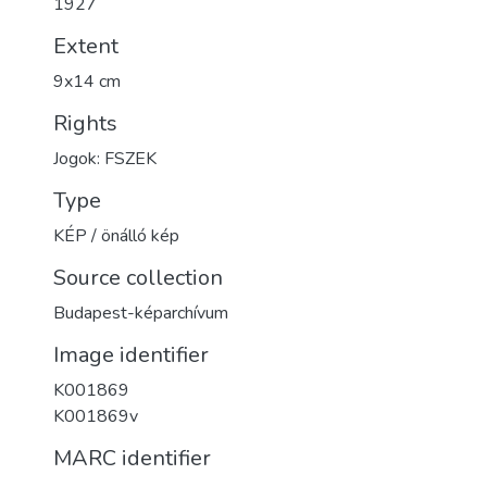
1927
Extent
9x14 cm
Rights
Jogok: FSZEK
Type
KÉP / önálló kép
Source collection
Budapest-képarchívum
Image identifier
K001869
K001869v
MARC identifier