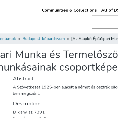
Communities & Collections
All of 
mentumok
Budapest-képarchívum
pari Munka és Termelősz
munkásainak csoportképe
Abstract
A Szövetkezet 1925-ben alakult a német és osztrák gild
ben megszűnt.
Description
B. kisny. sz. 7391