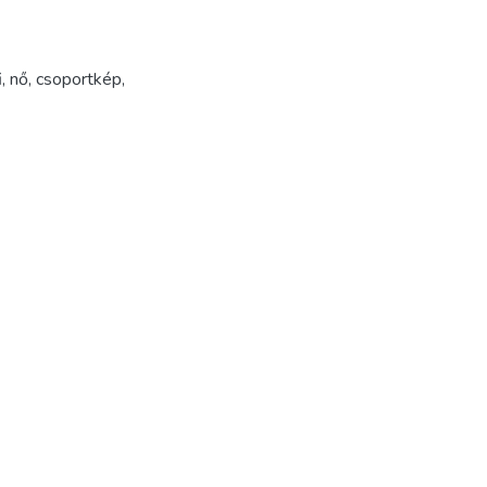
i
,
nő
,
csoportkép
,