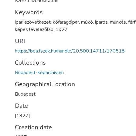
Szerző azonosítatlan
Keywords
ipari szövetkezet
,
kőfaragóipar
,
műkő
,
iparos
,
munkás
,
férf
képes levelezőlap
,
1927
URI
https://bea.fszek.hu/handle/20.500.14711/170518
Collections
Budapest-képarchívum
Geographical location
Budapest
Date
[1927]
Creation date