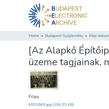
B
UDAPEST
E
LECTRONIC
A
RCHIVE
Home
Budapest Gyűjtemény
Képi doku
[Az Alapkő Építői
üzeme tagjainak, 
Files
K001869.jpg
(196.35 KB)