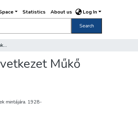
DSpace
Statistics
About us
Log In
Search
[Az Alapkő Építőipari Munka és Termelőszövetkezet Műkő üzeme tagjainak, munkásainak csoportképe
övetkezet Műkő
ek mintájára. 1928-