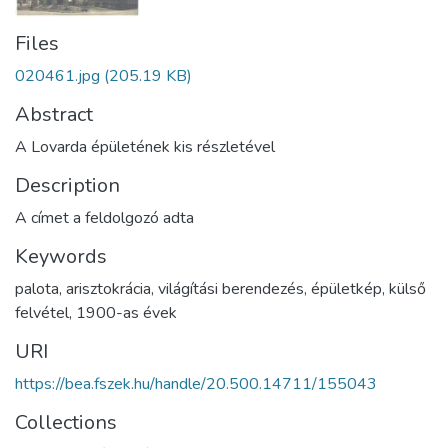
Files
020461.jpg
(205.19 KB)
Abstract
A Lovarda épületének kis részletével
Description
A címet a feldolgozó adta
Keywords
palota
,
arisztokrácia
,
világítási berendezés
,
épületkép
,
külső
felvétel
,
1900-as évek
URI
https://bea.fszek.hu/handle/20.500.14711/155043
Collections