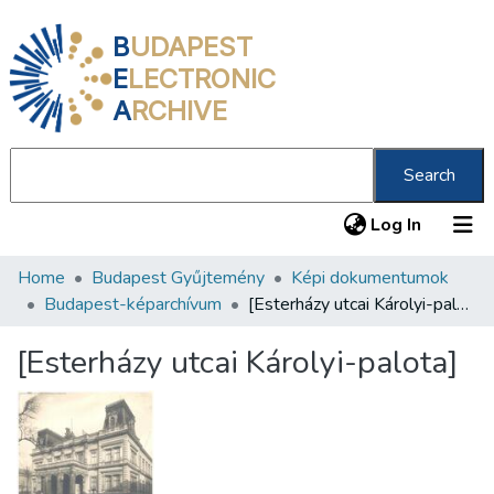
B
UDAPEST
E
LECTRONIC
A
RCHIVE
Search
(current
Log In
Home
Budapest Gyűjtemény
Képi dokumentumok
Communities & Collections
Budapest-képarchívum
[Esterházy utcai Károlyi-palota]
All of DSpace
[Esterházy utcai Károlyi-palota]
Statistics
About us