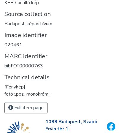
KÉP / önálló kép
Source collection
Budapest-képarchívum
Image identifier
020461
MARC identifier
bibFOT00000763
Technical details
[Fénykép]
fotó :,poz., monokróm ;
Full item page
1088 Budapest, Szabó
Ervin tér 1.