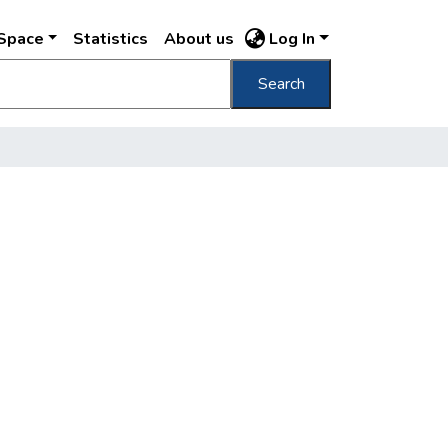
DSpace
Statistics
About us
Log In
Search