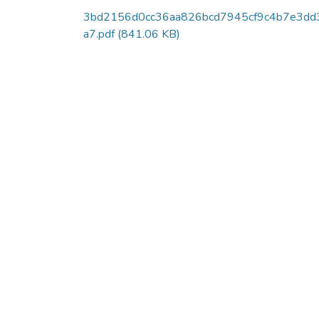
3bd2156d0cc36aa826bcd7945cf9c4b7e3dd
a7.pdf
(841.06 KB)