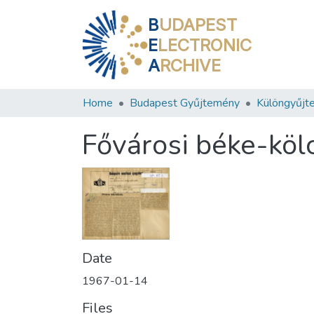
B
UDAPEST
E
LECTRONIC
A
RCHIVE
Home
Budapest Gyűjtemény
Különgyűjt
Fővárosi béke-köl
Date
1967-01-14
Files