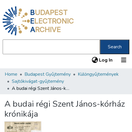
B
UDAPEST
E
LECTRONIC
A
RCHIVE
Search
(current
Log In
Home
Budapest Gyűjtemény
Különgyűjtemények
Communities & Collections
Sajtókivágat-gyűjtemény
All of DSpace
A budai régi Szent János-kórház krónikája
Statistics
A budai régi Szent János-kórház
About us
krónikája