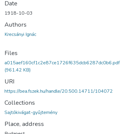
Date
1918-10-03
Authors
Krecsányi Ignác
Files
a015aef160cf1c2e87ce1726f635dcb6287dc0b6.pdf
(961.42 KB)
URI
https://bea.fszek.hu/handle/20.500.14711/104072
Collections
Sajtókivágat-gyűjtemény
Place, address
Budapest