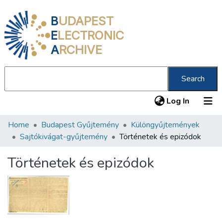
B
UDAPEST
E
LECTRONIC
A
RCHIVE
Search
(current
Log In
Home
Budapest Gyűjtemény
Különgyűjtemények
Communities & Collections
Sajtókivágat-gyűjtemény
Történetek és epizódok
All of DSpace
Történetek és epizódok
Statistics
About us