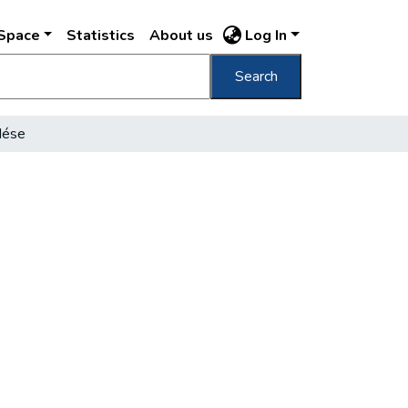
DSpace
Statistics
About us
Log In
Search
dése