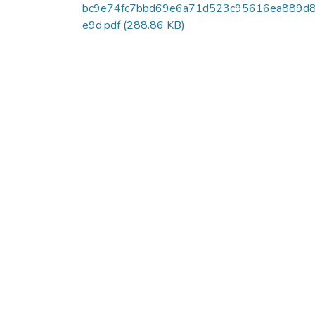
bc9e74fc7bbd69e6a71d523c95616ea889d
e9d.pdf
(288.86 KB)