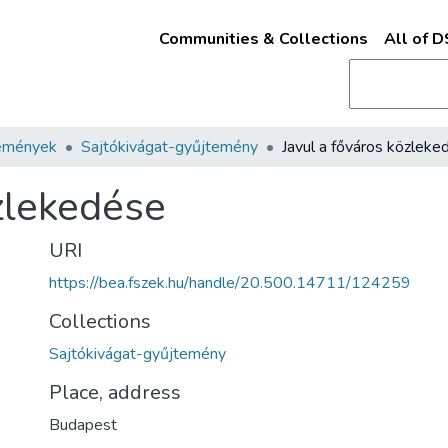
Communities & Collections
All of 
emények
Sajtókivágat-gyűjtemény
Javul a főváros közleke
özlekedése
URI
https://bea.fszek.hu/handle/20.500.14711/124259
Collections
Sajtókivágat-gyűjtemény
Place, address
Budapest