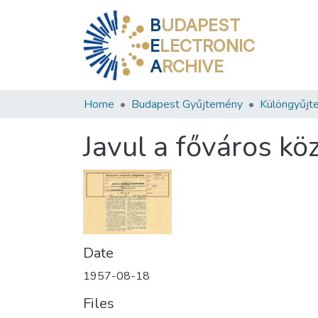
B
UDAPEST
E
LECTRONIC
A
RCHIVE
Home
Budapest Gyűjtemény
Különgyűjt
Javul a főváros k
Date
1957-08-18
Files