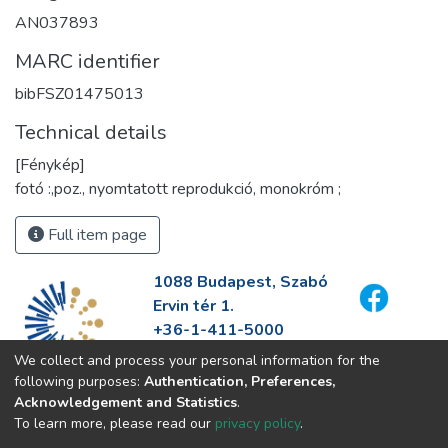
AN037893
MARC identifier
bibFSZ01475013
Technical details
[Fénykép]
fotó :,poz., nyomtatott reprodukció, monokróm ;
Full item page
1088 Budapest, Szabó
Ervin tér 1.
+36-1-411-5000
info@fszek.hu
We collect and process your personal information for the
https://fszek.hu
following purposes:
Authentication, Preferences,
Acknowledgement and Statistics
.
To learn more, please read our
privacy policy
.