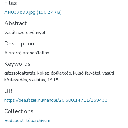
Files
AN037893.jpg
(190.27 KB)
Abstract
Vasúti szerelvénnyel
Description
A szerző azonosítatlan
Keywords
gázszolgáltatás
,
koksz
,
épületkép
,
külső felvétel
,
vasúti
közlekedés
,
szállítás
,
1915
URI
https://bea.fszek.hu/handle/20.500.14711/159433
Collections
Budapest-képarchívum