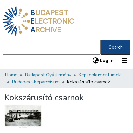
B
UDAPEST
E
LECTRONIC
A
RCHIVE
Search
(current
Log In
Home
Budapest Gyűjtemény
Képi dokumentumok
Communities & Collections
Budapest-képarchívum
Kokszárusító csarnok
All of DSpace
Kokszárusító csarnok
Statistics
About us