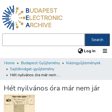
B
UDAPEST
E
LECTRONIC
A
RCHIVE
Search
(current
Log In
Home
Budapest Gyűjtemény
Különgyűjtemények
Communities & Collections
Sajtókivágat-gyűjtemény
All of DSpace
Hét nyilvános óra már nem jár
Statistics
Hét nyilvános óra már nem jár
About us