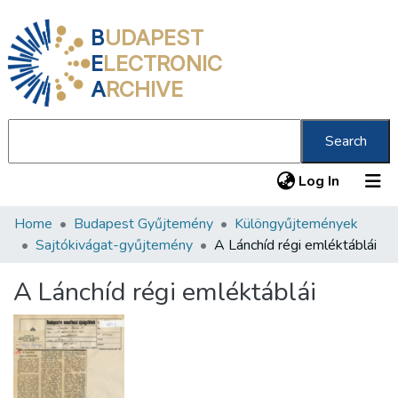
B
UDAPEST
E
LECTRONIC
A
RCHIVE
Search
(current
Log In
Home
Budapest Gyűjtemény
Különgyűjtemények
Communities & Collections
Sajtókivágat-gyűjtemény
A Lánchíd régi emléktáblái
All of DSpace
A Lánchíd régi emléktáblái
Statistics
About us