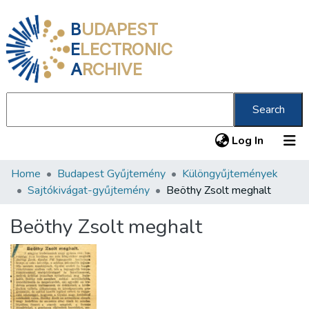
B
UDAPEST
E
LECTRONIC
A
RCHIVE
Search
(current
Log In
Home
Budapest Gyűjtemény
Különgyűjtemények
Communities & Collections
Sajtókivágat-gyűjtemény
Beöthy Zsolt meghalt
All of DSpace
Beöthy Zsolt meghalt
Statistics
About us