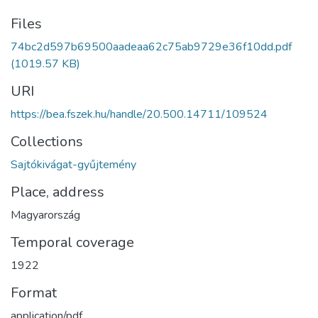
Files
74bc2d597b69500aadeaa62c75ab9729e36f10dd.pdf
(1019.57 KB)
URI
https://bea.fszek.hu/handle/20.500.14711/109524
Collections
Sajtókivágat-gyűjtemény
Place, address
Magyarország
Temporal coverage
1922
Format
application/pdf