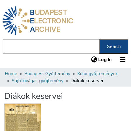
B
UDAPEST
E
LECTRONIC
A
RCHIVE
Search
(current
Log In
Home
Budapest Gyűjtemény
Különgyűjtemények
Communities & Collections
Sajtókivágat-gyűjtemény
Diákok keservei
All of DSpace
Diákok keservei
Statistics
About us