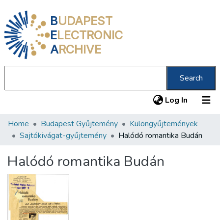
B
UDAPEST
E
LECTRONIC
A
RCHIVE
Search
(current
Log In
Home
Budapest Gyűjtemény
Különgyűjtemények
Communities & Collections
Sajtókivágat-gyűjtemény
Halódó romantika Budán
All of DSpace
Halódó romantika Budán
Statistics
About us