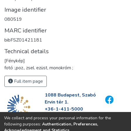
Image identifier
080519
MARC identifier
bibFSZ01421181
Technical details
[Fénykép]
fotó :,poz., zsel. ezüst, monokróm ;
Full item page
1088 Budapest, Szabó
Ervin tér 1.
+36-1-411-5000
info@fszek.hu
We collect and process your personal information for the
https://fszek.hu
following purposes:
Authentication, Preferences,
Acknowledgement and Statistics
.