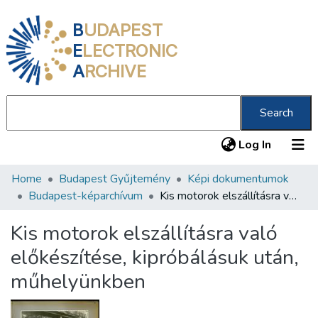
B
UDAPEST
E
LECTRONIC
A
RCHIVE
Search
(current
Log In
Home
Budapest Gyűjtemény
Képi dokumentumok
Communities & Collections
Budapest-képarchívum
Kis motorok elszállításra való előkészítése, kipróbálásuk után, műhelyünkben
All of DSpace
Kis motorok elszállításra való
Statistics
előkészítése, kipróbálásuk után,
About us
műhelyünkben