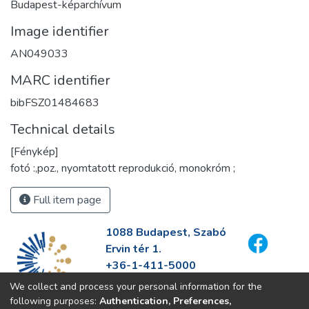
Budapest-képarchívum
Image identifier
AN049033
MARC identifier
bibFSZ01484683
Technical details
[Fénykép]
fotó :,poz., nyomtatott reprodukció, monokróm ;
Full item page
1088 Budapest, Szabó
Ervin tér 1.
+36-1-411-5000
info@fszek.hu
We collect and process your personal information for the
https://fszek.hu
following purposes:
Authentication, Preferences,