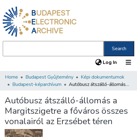
B
UDAPEST
E
LECTRONIC
A
RCHIVE
Search
(current
Log In
Home
Budapest Gyűjtemény
Képi dokumentumok
Communities & Collections
Budapest-képarchívum
Autóbusz átszálló-állomás a Margitszigetre a főváros összes vonalairól az Erzsébet téren
All of DSpace
Autóbusz átszálló-állomás a
Statistics
Margitszigetre a főváros összes
About us
vonalairól az Erzsébet téren