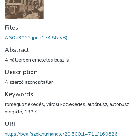
Files
AN049033.jpg
(174.88 KB)
Abstract
A háttérben emeletes busz is
Description
A szerző azonosítatlan
Keywords
tömegközlekedés
,
városi közlekedés
,
autóbusz
,
autóbusz
megálló
,
1927
URI
https://bea.fszek.hu/handle/20.500.14711/160826