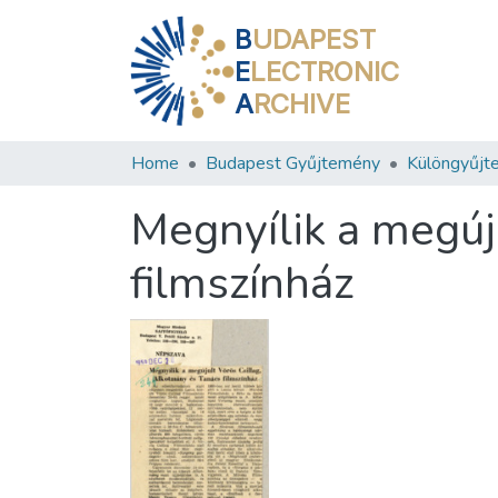
B
UDAPEST
E
LECTRONIC
A
RCHIVE
Home
Budapest Gyűjtemény
Különgyűjt
Megnyílik a megúj
filmszínház