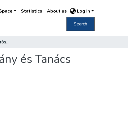
DSpace
Statistics
About us
Log In
Search
Megnyílik a megújult Vörös Csillag, Alkotmány és Tanács filmszínház
mány és Tanács