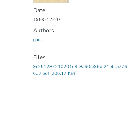
Date
1959-12-20
Authors
garai
Files
9c251297210201e9c9a60fe96df21ebca77
637.pdf
(206.17 KB)