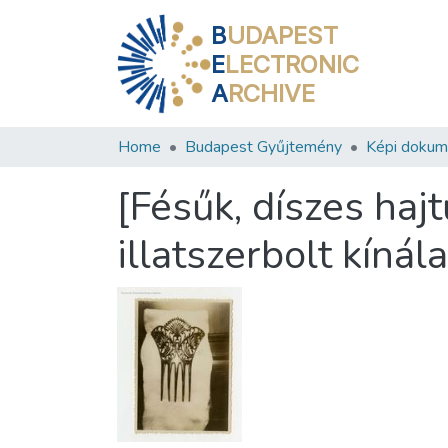
B
UDAPEST
E
LECTRONIC
A
RCHIVE
Home
Budapest Gyűjtemény
Képi doku
[Fésűk, díszes haj
illatszerbolt kínál