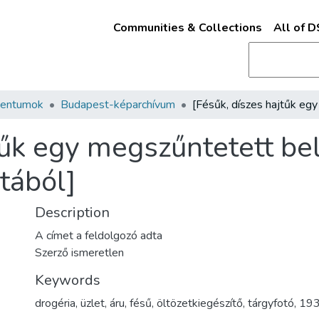
Communities & Collections
All of 
mentumok
Budapest-képarchívum
tűk egy megszűntetett be
atából]
Description
A címet a feldolgozó adta
Szerző ismeretlen
Keywords
drogéria
,
üzlet
,
áru
,
fésű
,
öltözetkiegészítő
,
tárgyfotó
,
193