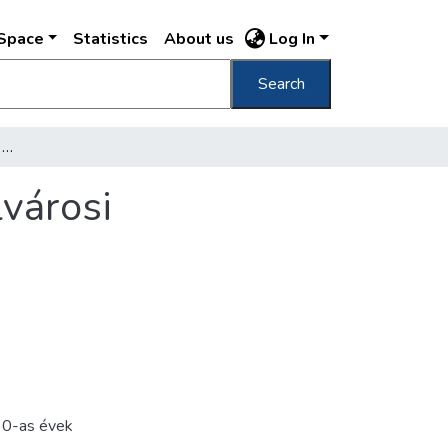
DSpace
Statistics
About us
Log In
Search
[Fésűk, díszes hajtűk egy megszűntetett belvárosi illatszerbolt kínálatából]
lvárosi
0-as évek