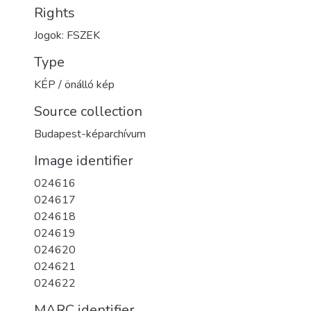
Rights
Jogok: FSZEK
Type
KÉP / önálló kép
Source collection
Budapest-képarchívum
Image identifier
024616
024617
024618
024619
024620
024621
024622
MARC identifier