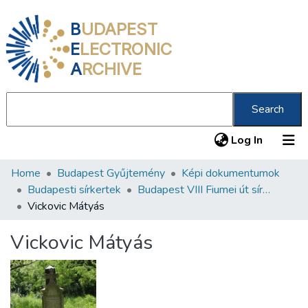
B
UDAPEST
E
LECTRONIC
A
RCHIVE
Search
(current
Log In
Home
Budapest Gyűjtemény
Képi dokumentumok
Communities & Collections
Budapesti sírkertek
Budapest VIII Fiumei út sírkert 2. rész
All of DSpace
Vickovic Mátyás
Statistics
Vickovic Mátyás
About us