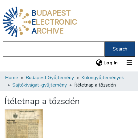
B
UDAPEST
E
LECTRONIC
A
RCHIVE
Search
(current
Log In
Home
Budapest Gyűjtemény
Különgyűjtemények
Communities & Collections
Sajtókivágat-gyűjtemény
Ítéletnap a tőzsdén
All of DSpace
Ítéletnap a tőzsdén
Statistics
About us