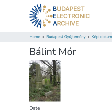
B
UDAPEST
E
LECTRONIC
A
RCHIVE
Home
Budapest Gyűjtemény
Képi doku
Bálint Mór
Date