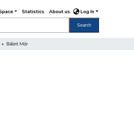
DSpace
Statistics
About us
Log In
Search
Bálint Mór