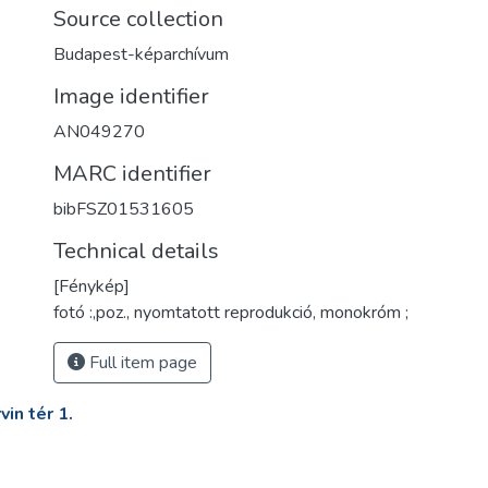
Source collection
Budapest-képarchívum
Image identifier
AN049270
MARC identifier
bibFSZ01531605
Technical details
[Fénykép]
fotó :,poz., nyomtatott reprodukció, monokróm ;
Full item page
in tér 1.