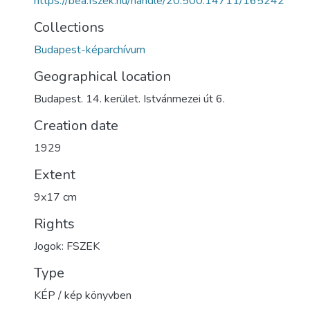
https://bea.fszek.hu/handle/20.500.14711/165242
Collections
Budapest-képarchívum
Geographical location
Budapest. 14. kerület. Istvánmezei út 6.
Creation date
1929
Extent
9x17 cm
Rights
Jogok: FSZEK
Type
KÉP / kép könyvben