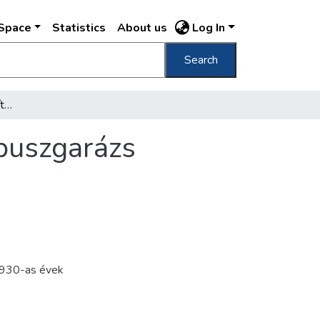
DSpace
Statistics
About us
Log In
Search
A Székesfőváros által épített központi autóbuszgarázs
óbuszgarázs
930-as évek