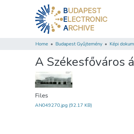
B
UDAPEST
E
LECTRONIC
A
RCHIVE
Home
Budapest Gyűjtemény
Képi doku
A Székesfőváros ál
Files
AN049270.jpg
(92.17 KB)