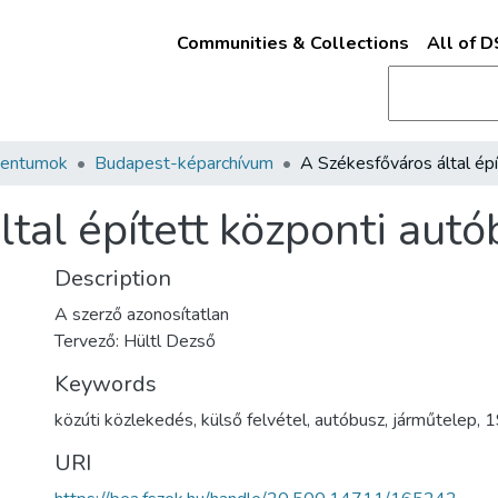
Communities & Collections
All of 
mentumok
Budapest-képarchívum
tal épített központi aut
Description
A szerző azonosítatlan
Tervező: Hültl Dezső
Keywords
közúti közlekedés
,
külső felvétel
,
autóbusz
,
járműtelep
,
1
URI