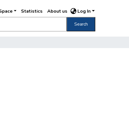
DSpace
Statistics
About us
Log In
Search