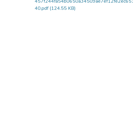
457f244fa54b0650a34509ae7ef12fe2ec65
40.pdf
(124.55 KB)