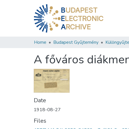
B
UDAPEST
E
LECTRONIC
A
RCHIVE
Home
Budapest Gyűjtemény
Különgyűjt
A főváros diákme
Date
1918-08-27
Files