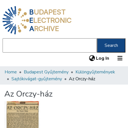
B
UDAPEST
E
LECTRONIC
A
RCHIVE
Search
(current
Log In
Home
Budapest Gyűjtemény
Különgyűjtemények
Communities & Collections
Sajtókivágat-gyűjtemény
Az Orczy-ház
All of DSpace
Az Orczy-ház
Statistics
About us