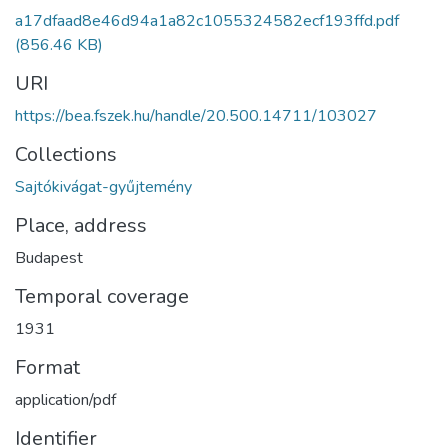
a17dfaad8e46d94a1a82c1055324582ecf193ffd.pdf
(856.46 KB)
URI
https://bea.fszek.hu/handle/20.500.14711/103027
Collections
Sajtókivágat-gyűjtemény
Place, address
Budapest
Temporal coverage
1931
Format
application/pdf
Identifier