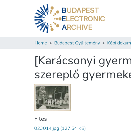
B
UDAPEST
E
LECTRONIC
A
RCHIVE
Home
Budapest Gyűjtemény
Képi doku
[Karácsonyi gyer
szereplő gyermeke
Files
023014.jpg
(127.54 KB)