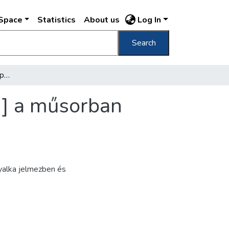
DSpace
Statistics
About us
Log In
Search
[Karácsonyi gyermekünnepély a Vigadóban] a műsorban szereplő gyermekek a színpadon]
] a műsorban
yalka jelmezben és