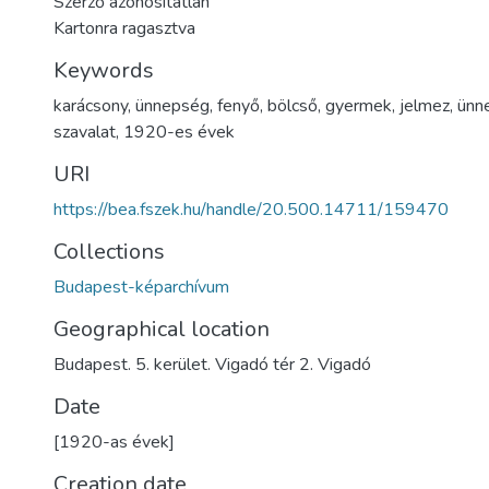
Szerző azonosítatlan
Kartonra ragasztva
Keywords
karácsony
,
ünnepség
,
fenyő
,
bölcső
,
gyermek
,
jelmez
,
ünn
szavalat
,
1920-es évek
URI
https://bea.fszek.hu/handle/20.500.14711/159470
Collections
Budapest-képarchívum
Geographical location
Budapest. 5. kerület. Vigadó tér 2. Vigadó
Date
[1920-as évek]
Creation date