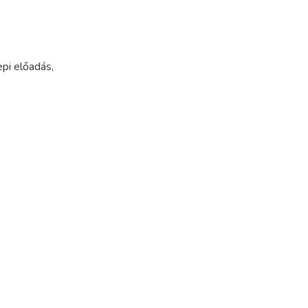
epi előadás
,