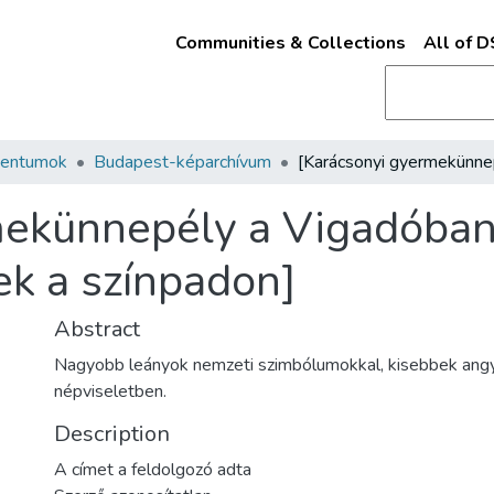
Communities & Collections
All of 
mentumok
Budapest-képarchívum
mekünnepély a Vigadóban
k a színpadon]
Abstract
Nagyobb leányok nemzeti szimbólumokkal, kisebbek ang
népviseletben.
Description
A címet a feldolgozó adta