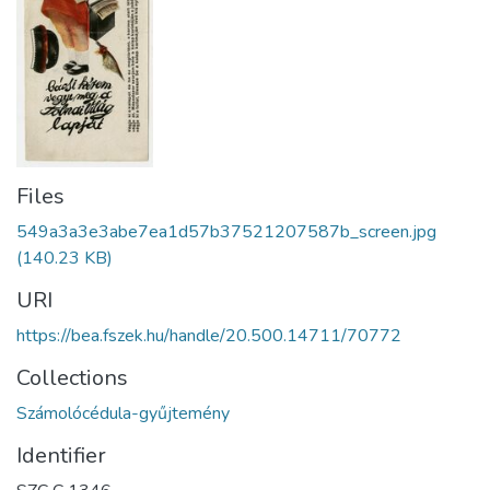
Files
549a3a3e3abe7ea1d57b37521207587b_screen.jpg
(140.23 KB)
URI
https://bea.fszek.hu/handle/20.500.14711/70772
Collections
Számolócédula-gyűjtemény
Identifier