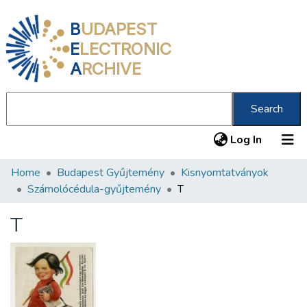
B
UDAPEST
E
LECTRONIC
A
RCHIVE
Search
(current
Log In
Home
Budapest Gyűjtemény
Kisnyomtatványok
Communities & Collections
Számolócédula-gyűjtemény
T
All of DSpace
T
Statistics
About us