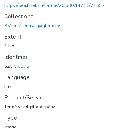
https://bea.fszek.hu/handle/20.500.14711/71692
Collections
Számolócédula-gyűjtemény
Extent
1 lap
Identifier
SZC C 0075
Language
hun
Product/Service
Termék/szolgáltatás:pénz
Type
Image