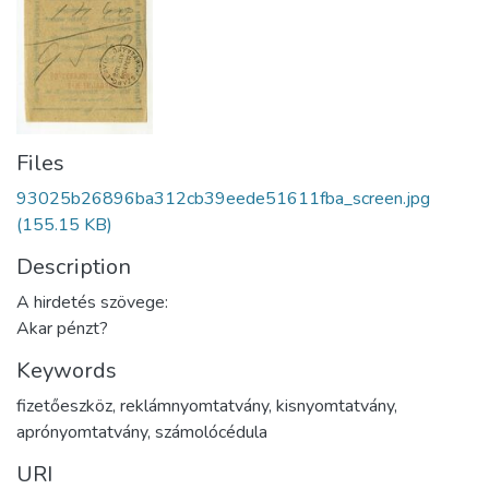
Files
93025b26896ba312cb39eede51611fba_screen.jpg
(155.15 KB)
Description
A hirdetés szövege:
Akar pénzt?
Keywords
fizetőeszköz
,
reklámnyomtatvány
,
kisnyomtatvány
,
aprónyomtatvány
,
számolócédula
URI