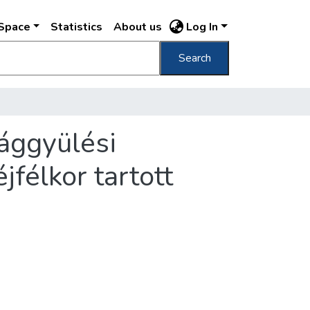
DSpace
Statistics
About us
Log In
Search
zággyülési
félkor tartott