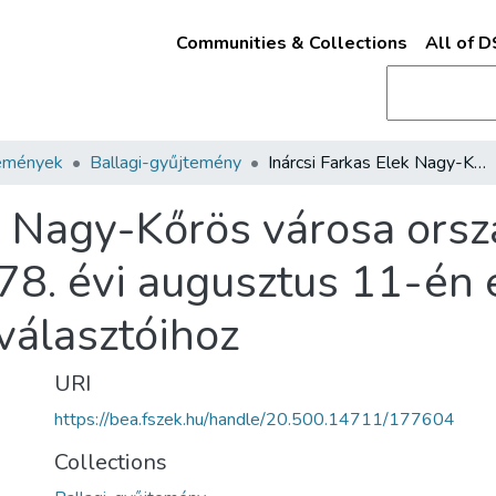
Communities & Collections
All of 
emények
Ballagi-gyűjtemény
Inárcsi Farkas Elek Nagy-Kőrös városa országgyülési képviselőjének 1878. évi augusztus 11-én éjfélkor tartott beszéde tisztelgő választóihoz
ek Nagy-Kőrös városa ors
8. évi augusztus 11-én éj
választóihoz
URI
https://bea.fszek.hu/handle/20.500.14711/177604
Collections