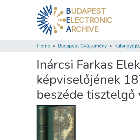
B
UDAPEST
E
LECTRONIC
A
RCHIVE
Home
Budapest Gyűjtemény
Különgyűjt
Inárcsi Farkas El
képviselőjének 187
beszéde tisztelgő 