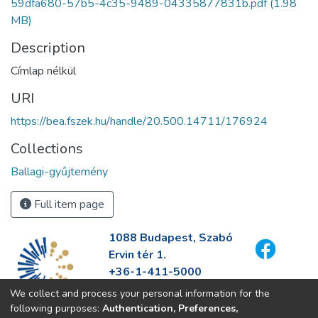
59dfa680-57b5-4c35-9489-04335877831b.pdf
(1.98
MB)
Description
Címlap nélkül
URI
https://bea.fszek.hu/handle/20.500.14711/176924
Collections
Ballagi-gyűjtemény
Full item page
1088 Budapest, Szabó
Ervin tér 1.
+36-1-411-5000
info@fszek.hu
We collect and process your personal information for the
https://fszek.hu
following purposes:
Authentication, Preferences,