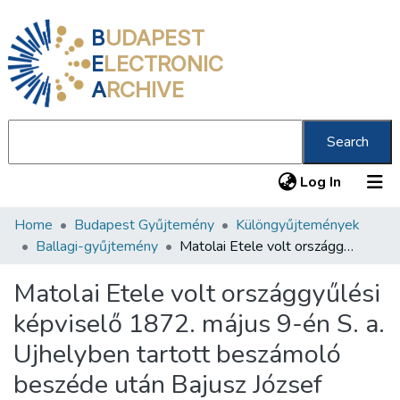
B
UDAPEST
E
LECTRONIC
A
RCHIVE
Search
(current
Log In
Home
Budapest Gyűjtemény
Különgyűjtemények
Communities & Collections
Ballagi-gyűjtemény
Matolai Etele volt országgyűlési képviselő 1872. május 9-én S. a. Ujhelyben tartott beszámoló beszéde után Bajusz József következőleg szólt a ... választókhoz
All of DSpace
Matolai Etele volt országgyűlési
Statistics
képviselő 1872. május 9-én S. a.
About us
Ujhelyben tartott beszámoló
beszéde után Bajusz József