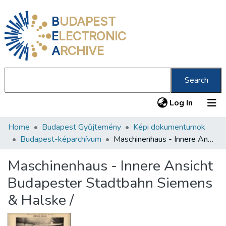
B
UDAPEST
E
LECTRONIC
A
RCHIVE
Search
(current
Log In
Home
Budapest Gyűjtemény
Képi dokumentumok
Communities & Collections
Budapest-képarchívum
Maschinenhaus - Innere Ansicht Budapester Stadtbahn Siemens & Halske /
All of DSpace
Maschinenhaus - Innere Ansicht
Statistics
Budapester Stadtbahn Siemens
About us
& Halske /