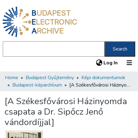
B
UDAPEST
E
LECTRONIC
A
RCHIVE
Search
(current
Log In
Home
Budapest Gyűjtemény
Képi dokumentumok
Communities & Collections
Budapest-képarchívum
[A Székesfővárosi Házinyomda csapata a Dr. Sipőcz Jenő vándordíjjal]
All of DSpace
[A Székesfővárosi Házinyomda
Statistics
csapata a Dr. Sipőcz Jenő
About us
vándordíjjal]