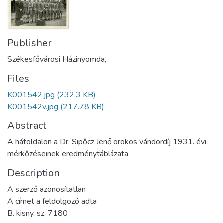
Publisher
Székesfővárosi Házinyomda,
Files
K001542.jpg
(232.3 KB)
K001542v.jpg
(217.78 KB)
Abstract
A hátoldalon a Dr. Sipőcz Jenő örökös vándordíj 1931. évi
mérkőzéseinek eredménytáblázata
Description
A szerző azonosítatlan
A címet a feldolgozó adta
B. kisny. sz. 7180