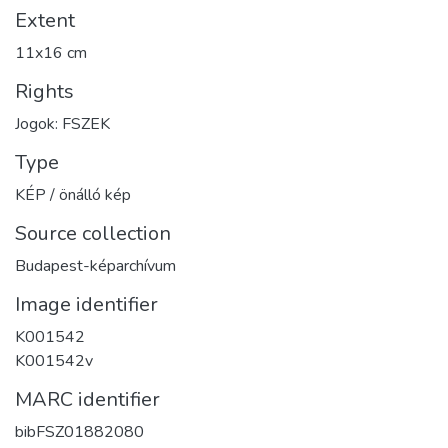
Extent
11x16 cm
Rights
Jogok: FSZEK
Type
KÉP / önálló kép
Source collection
Budapest-képarchívum
Image identifier
K001542
K001542v
MARC identifier
bibFSZ01882080