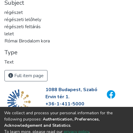
Subject
régészet
régészeti lelőhely
régészeti feltárás
lelet
Római Birodalom kora
Type
Text
Full item page
1088 Budapest, Szabó
Ervin tér 1.
+36-1-411-5000
info@fszek.hu
We collect and process your personal information for the
https://fszek.hu
following purposes:
Authentication, Preferences,
Acknowledgement and Statistics
.
To learn more, please read our
privacy policy
.