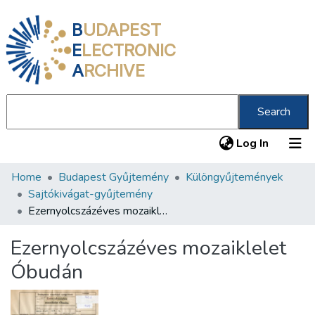
B
UDAPEST
E
LECTRONIC
A
RCHIVE
Search
(current
Log In
Home
Budapest Gyűjtemény
Különgyűjtemények
Communities & Collections
Sajtókivágat-gyűjtemény
All of DSpace
Ezernyolcszázéves mozaiklelet Óbudán
Statistics
Ezernyolcszázéves mozaiklelet
About us
Óbudán